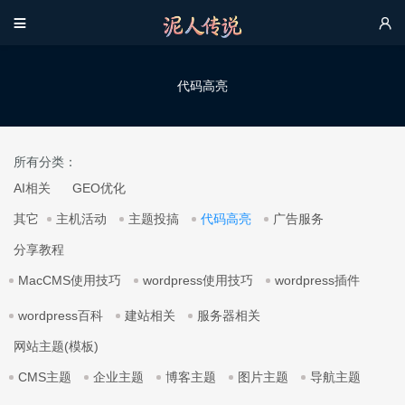


代码高亮
所有分类：
AI相关
GEO优化
其它
主机活动
主题投搞
代码高亮
广告服务
分享教程
MacCMS使用技巧
wordpress使用技巧
wordpress插件
wordpress百科
建站相关
服务器相关
网站主题(模板)
CMS主题
企业主题
博客主题
图片主题
导航主题