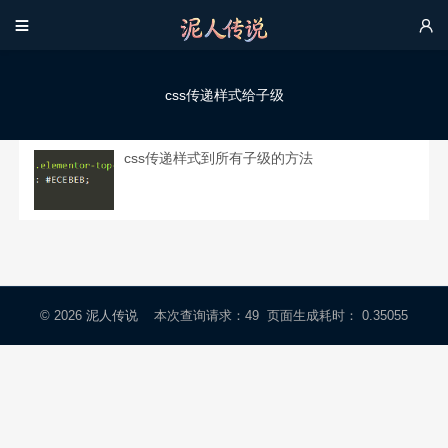


css传递样式给子级
css传递样式到所有子级的方法
© 2026
泥人传说
本次查询请求：49 页面生成耗时： 0.35055