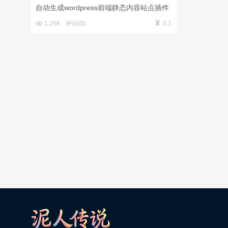
自动生成wordpress前端静态内容站点插件


1.26K
评论(0)
0.1