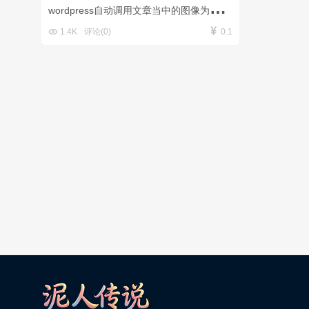
w
ordpress自动调用文章当中的图像为特色图像,如果文章没有图像则自动随机调用指定目录当中的图像作为特色图像的代码.(亲测可用)


1.4K
评论(0)
0.1