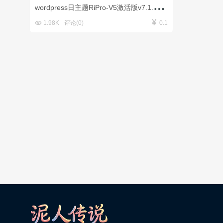
w
ordpress日主题RiPro-V5激活版v7.1.3开心版


1.98K
评论(0)
0.1