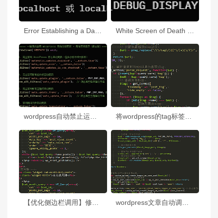
Error Establishing a Database Connection – 无法连接数据库的错误提示
White Screen of Death (WSOD) – 网站显示空白白屏，无任何内容或错误消息。
wordpress自动禁止运行核心更新，主题更新，插件更新，核心更新通知，主题更新通知，插件更新通知的主题函数代码。
将wordpress的tag标签默认的 encodeURI() 函数模式转换为MD5,让tag标签链接更方便被搜索引擎收灵。
【优化侧边栏调用】修改wordpress侧边栏主题模板，让它实现各种调用规则 。
wordpress文章自动调用缩略图的复合方法